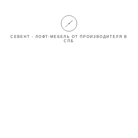
zakaz@7tloft.ru
©
Севент - лофт-мебель от производителя в СПб
, 2026
СЕВЕНТ - ЛОФТ-МЕБЕЛЬ ОТ ПРОИЗВОДИТЕЛЯ В
Поделитесь с друзьями
СПБ
Информация на сайте представлена исключительно в
справочных целях и не являются официальным
предложением, которое регулируется ст. 437 ГК РФ
Закажите обратный звонок
Ваше имя
Email