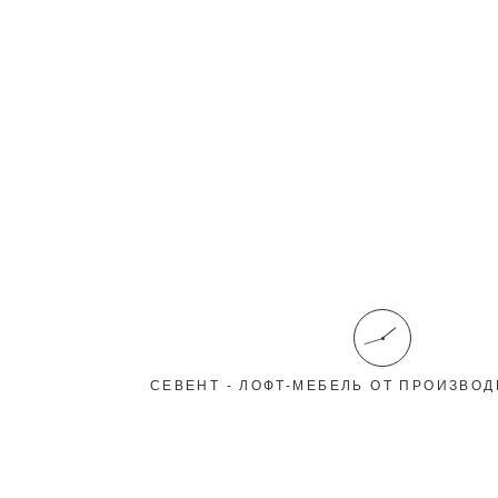
Календарь
2026 год
СЕВЕНТ - ЛОФТ-МЕБЕЛЬ ОТ ПРОИЗВОД
Июль
Август
Сентябрь
Пн
Вт
Ср
Чт
Пт
Сб
Вс
1
2
3
4
5
6
7
8
9